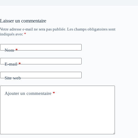
Laisser un commentaire
Votre adresse e-mail ne sera pas publiée.
Les champs obligatoires sont
A
indiqués avec
*
l
t
e
Nom
*
r
n
a
E-mail
*
t
i
Site web
v
e
:
Ajouter un commentaire
*