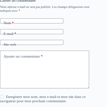
Laisser un commentaire
Votre adresse e-mail ne sera pas publiée.
Les champs obligatoires sont
A
indiqués avec
*
l
t
e
Nom
*
r
n
a
E-mail
*
t
i
Site web
v
e
:
Ajouter un commentaire
*
Enregistrer mon nom, mon e-mail et mon site dans ce
navigateur pour mon prochain commentaire.