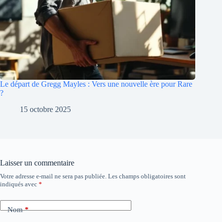
Le départ de Gregg Mayles : Vers une nouvelle ère pour Rare
?
15 octobre 2025
Laisser un commentaire
Votre adresse e-mail ne sera pas publiée.
Les champs obligatoires sont
A
indiqués avec
*
l
t
e
Nom
*
r
n