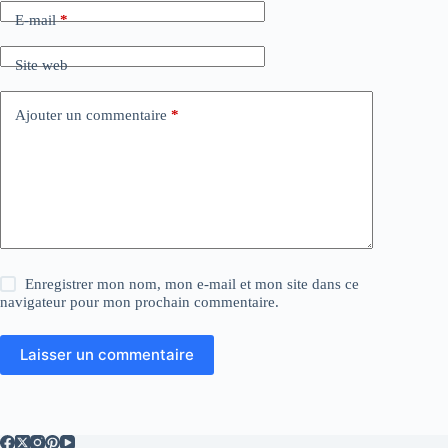
a
E-mail
*
t
i
Site web
v
e
:
Ajouter un commentaire
*
Enregistrer mon nom, mon e-mail et mon site dans ce
navigateur pour mon prochain commentaire.
Laisser un commentaire