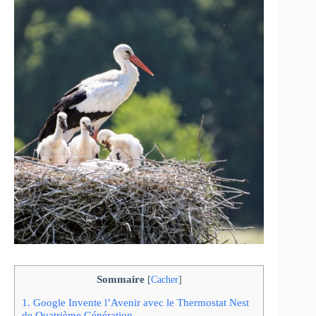
Sommaire
[
Cacher
]
1.
Google Invente l’Avenir avec le Thermostat Nest
de Quatrième Génération