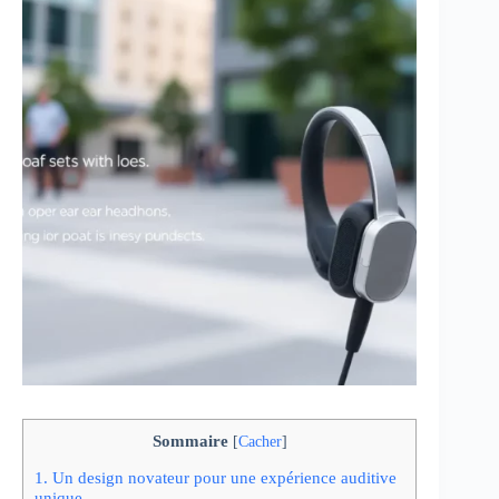
Sommaire
[
Cacher
]
1.
Un design novateur pour une expérience auditive
unique