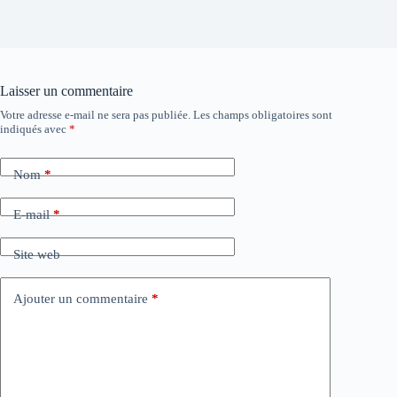
Laisser un commentaire
Votre adresse e-mail ne sera pas publiée.
Les champs obligatoires sont
A
indiqués avec
*
l
t
e
Nom
*
r
n
a
E-mail
*
t
i
Site web
v
e
:
Ajouter un commentaire
*