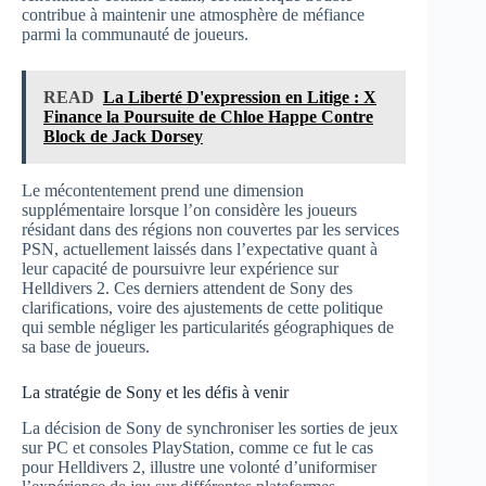
contribue à maintenir une atmosphère de méfiance
parmi la communauté de joueurs.
READ
La Liberté D'expression en Litige : X
Finance la Poursuite de Chloe Happe Contre
Block de Jack Dorsey
Le mécontentement prend une dimension
supplémentaire lorsque l’on considère les joueurs
résidant dans des régions non couvertes par les services
PSN, actuellement laissés dans l’expectative quant à
leur capacité de poursuivre leur expérience sur
Helldivers 2. Ces derniers attendent de Sony des
clarifications, voire des ajustements de cette politique
qui semble négliger les particularités géographiques de
sa base de joueurs.
La stratégie de Sony et les défis à venir
La décision de Sony de synchroniser les sorties de jeux
sur PC et consoles PlayStation, comme ce fut le cas
pour Helldivers 2, illustre une volonté d’uniformiser