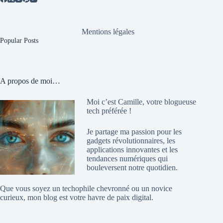
Mentions légales
Popular Posts
A propos de moi…
Moi c’est Camille, votre blogueuse
tech préférée !
Je partage ma passion pour les
gadgets révolutionnaires, les
applications innovantes et les
tendances numériques qui
bouleversent notre quotidien.
Que vous soyez un techophile chevronné ou un novice
curieux, mon blog est votre havre de paix digital.