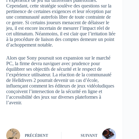
l’expérience de jeu sur différentes plateformes.
Cependant, cette stratégie soulève des questions sur la
pertinence de certaines exigences et leur réception par
une communauté autrefois libre de toute contrainte de
ce genre. Si certains joueurs menacent de délaisser le
jeu, il est encore incertain de mesurer l’impact réel de
cet ultimatum. Néanmoins, il est clair que l’irritation liée
à la procédure de liaison des comptes demeure un point
d’achoppement notable.
Alors que Sony poursuit son expansion sur le marché
PC, la firme devra naviguer avec prudence pour
équilibrer ses objectifs de sécurité et le respect de
l’expérience utilisateur. La réaction de la communauté
de Helldivers 2 pourrait devenir un cas d’école,
influençant comment les éditeurs de jeux vidéoludiques
conçoivent l’intersection de la sécurité en ligne et
l’accessibilité des jeux sur diverses plateformes à
l’avenir.
PRÉCÉDENT
SUIVANT