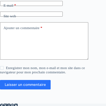
n
a
E-mail
*
t
i
Site web
v
e
:
Ajouter un commentaire
*
Enregistrer mon nom, mon e-mail et mon site dans ce
navigateur pour mon prochain commentaire.
Laisser un commentaire