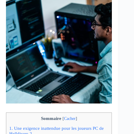
Sommaire
[
Cacher
]
1.
Une exigence inattendue pour les joueurs PC de
Helldivers 2