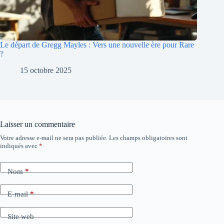
Le départ de Gregg Mayles : Vers une nouvelle ère pour Rare
?
15 octobre 2025
Laisser un commentaire
Votre adresse e-mail ne sera pas publiée.
Les champs obligatoires sont
A
indiqués avec
*
l
t
e
Nom
*
r
n
a
E-mail
*
t
i
Site web
v