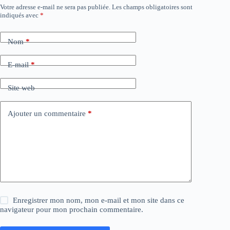
Votre adresse e-mail ne sera pas publiée.
Les champs obligatoires sont
A
indiqués avec
*
l
t
e
Nom
*
r
n
a
E-mail
*
t
i
Site web
v
e
:
Ajouter un commentaire
*
Enregistrer mon nom, mon e-mail et mon site dans ce
navigateur pour mon prochain commentaire.