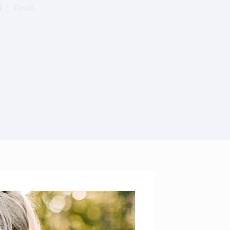
4
Trends