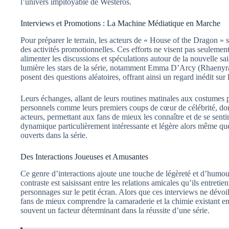
l’univers impitoyable de Westeros.
Interviews et Promotions : La Machine Médiatique en Marche
Pour préparer le terrain, les acteurs de « House of the Dragon » s
des activités promotionnelles. Ces efforts ne visent pas seulement 
alimenter les discussions et spéculations autour de la nouvelle s
lumière les stars de la série, notamment Emma D’Arcy (Rhaenyra)
posent des questions aléatoires, offrant ainsi un regard inédit sur
Leurs échanges, allant de leurs routines matinales aux costumes p
personnels comme leurs premiers coups de cœur de célébrité, d
acteurs, permettant aux fans de mieux les connaître et de se senti
dynamique particulièrement intéressante et légère alors même que
ouverts dans la série.
Des Interactions Joueuses et Amusantes
Ce genre d’interactions ajoute une touche de légèreté et d’humour
contraste est saisissant entre les relations amicales qu’ils entretie
personnages sur le petit écran. Alors que ces interviews ne dévoil
fans de mieux comprendre la camaraderie et la chimie existant en
souvent un facteur déterminant dans la réussite d’une série.