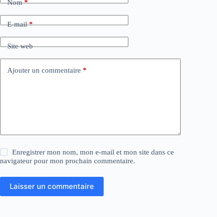
Nom
*
r
n
a
E-mail
*
t
i
Site web
v
e
:
Ajouter un commentaire
*
Enregistrer mon nom, mon e-mail et mon site dans ce
navigateur pour mon prochain commentaire.
Laisser un commentaire