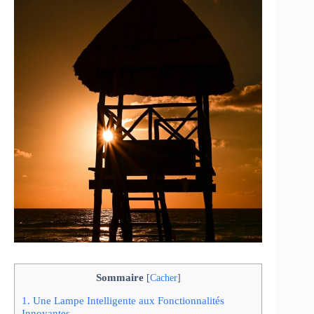
Sommaire
[
Cacher
]
1.
Une Lampe Intelligente aux Fonctionnalités
Innovantes