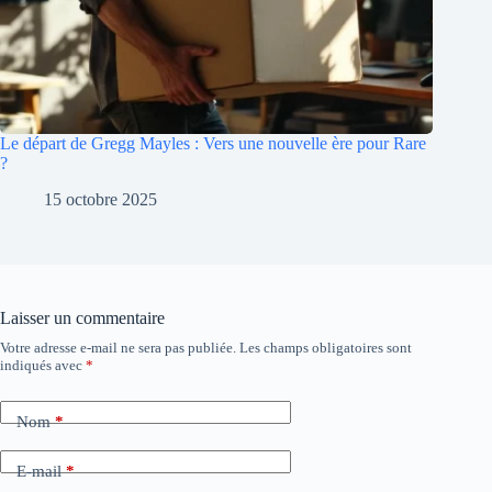
Le départ de Gregg Mayles : Vers une nouvelle ère pour Rare
?
15 octobre 2025
Laisser un commentaire
Votre adresse e-mail ne sera pas publiée.
Les champs obligatoires sont
A
indiqués avec
*
l
t
e
Nom
*
r
n
a
E-mail
*
t