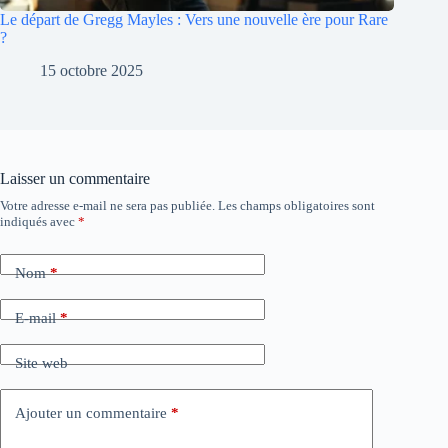
Le départ de Gregg Mayles : Vers une nouvelle ère pour Rare
?
15 octobre 2025
Laisser un commentaire
Votre adresse e-mail ne sera pas publiée.
Les champs obligatoires sont
A
indiqués avec
*
l
t
e
Nom
*
r
n
a
E-mail
*
t
i
Site web
v
e
:
Ajouter un commentaire
*