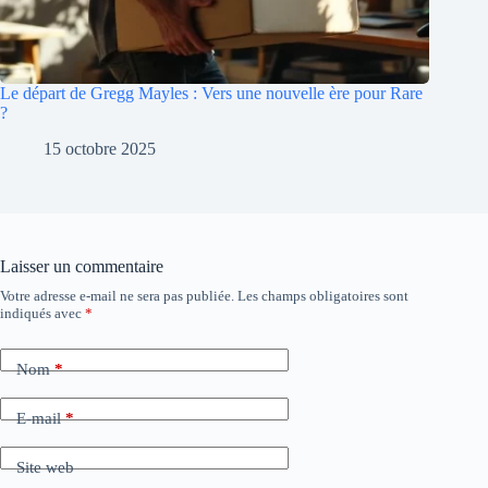
Le départ de Gregg Mayles : Vers une nouvelle ère pour Rare
?
15 octobre 2025
Laisser un commentaire
Votre adresse e-mail ne sera pas publiée.
Les champs obligatoires sont
A
indiqués avec
*
l
t
e
Nom
*
r
n
a
E-mail
*
t
i
Site web
v