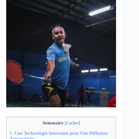
Sommaire
[
Cacher
]
1.
Une Technologie Innovante pour Une Diffusion
Automatisée