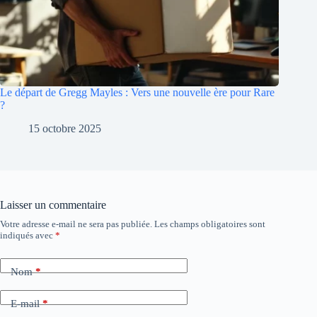
Le départ de Gregg Mayles : Vers une nouvelle ère pour Rare
?
15 octobre 2025
Laisser un commentaire
Votre adresse e-mail ne sera pas publiée.
Les champs obligatoires sont
A
indiqués avec
*
l
t
e
Nom
*
r
n
a
E-mail
*
t