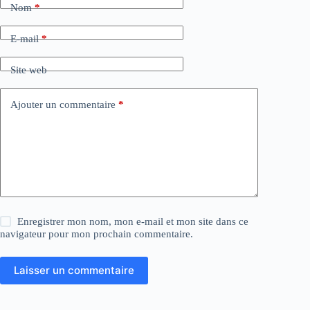
Nom
*
r
n
a
E-mail
*
t
i
Site web
v
e
:
Ajouter un commentaire
*
Enregistrer mon nom, mon e-mail et mon site dans ce
navigateur pour mon prochain commentaire.
Laisser un commentaire