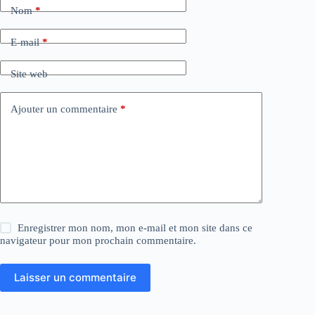
e
Nom
*
r
n
a
E-mail
*
t
i
Site web
v
e
:
Ajouter un commentaire
*
Enregistrer mon nom, mon e-mail et mon site dans ce
navigateur pour mon prochain commentaire.
Laisser un commentaire