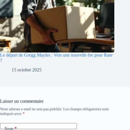
Le départ de Gregg Mayles : Vers une nouvelle ère pour Rare
?
15 octobre 2025
Laisser un commentaire
Votre adresse e-mail ne sera pas publiée.
Les champs obligatoires sont
A
indiqués avec
*
l
t
e
Nom
*