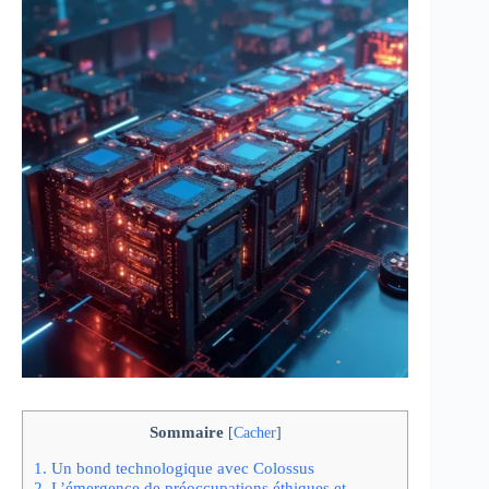
Sommaire
[
Cacher
]
1.
Un bond technologique avec Colossus
2.
L’émergence de préoccupations éthiques et