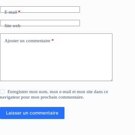
r
n
a
E-mail
*
t
i
Site web
v
e
:
Ajouter un commentaire
*
Enregistrer mon nom, mon e-mail et mon site dans ce
navigateur pour mon prochain commentaire.
Laisser un commentaire