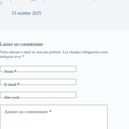
?
15 octobre 2025
Laisser un commentaire
Votre adresse e-mail ne sera pas publiée.
Les champs obligatoires sont
A
indiqués avec
*
l
t
e
Nom
*
r
n
a
E-mail
*
t
i
Site web
v
e
:
Ajouter un commentaire
*