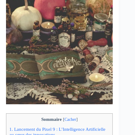
Sommaire
[
Cacher
]
1.
Lancement du Pixel 9 : L’Intelligence Artificielle
au cœur des innovations