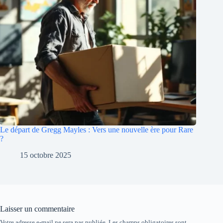
Le départ de Gregg Mayles : Vers une nouvelle ère pour Rare
?
15 octobre 2025
Laisser un commentaire
Votre adresse e-mail ne sera pas publiée.
Les champs obligatoires sont
A